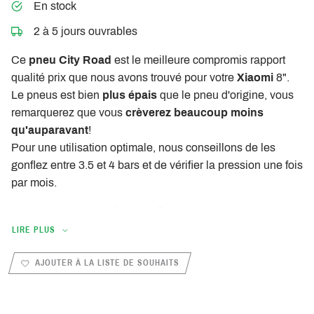
En stock
2 à 5 jours ouvrables
Ce
pneu City Road
est le meilleure compromis rapport
qualité prix que nous avons trouvé pour votre
Xiaomi
8".
Le pneus est bien
plus épais
que le pneu d'origine, vous
remarquerez que vous
crèverez beaucoup moins
qu'auparavant
!
Pour une utilisation optimale, nous conseillons de les
gonflez entre 3.5 et 4 bars et de vérifier la pression une fois
par mois.
Nous pouvons aussi les installer pour vous si vous vous
rendez dans un de nos ateliers.
LIRE PLUS
AJOUTER À LA LISTE DE SOUHAITS