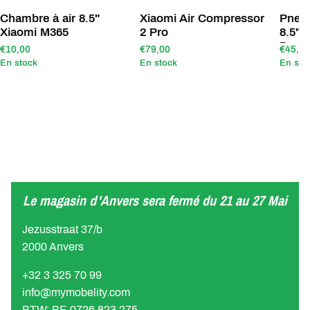
Chambre à air 8.5"
Xiaomi Air Compressor
Pneu 
Xiaomi M365
2 Pro
8.5"x
Dualt
€10,00
€79,00
€45,00
En stock
En stock
En sto
Le magasin d'Anvers sera fermé du 21 au 27 Mai
Jezusstraat 37/b
2000 Anvers
+32 3 325 70 99
info@mymobelity.com
BTW: BE 0726 823 275