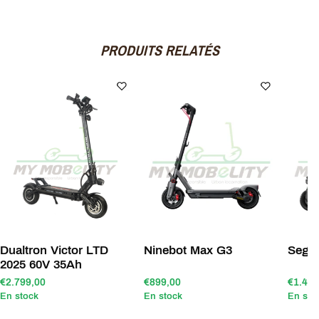
PRODUITS RELATÉS
Dualtron Victor LTD
Ninebot Max G3
Segw
2025 60V 35Ah
€2.799,00
€899,00
€1.499
En stock
En stock
En sto