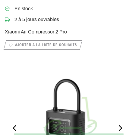
En stock
2 à 5 jours ouvrables
Xiaomi Air Compressor 2 Pro
AJOUTER À LA LISTE DE SOUHAITS
PREVIOUS_SLIDE
NEXT_S