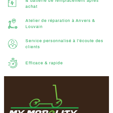
& batterie de remplacement après
achat
Atelier de réparation à Anvers &
Louvain
Service personnalisé à l'écoute des
clients
Efficace & rapide