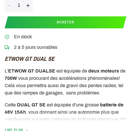
Quantité
ACHETER
En stock
2 à 5 jours ouvrables
ETWOW GT DUAL SE
L'
ETWOW GT DUAL
SE
est équipée de
deux moteurs
de
700W
vous procurant des accélérations phénoménales!
Celà vous permettra aussi de gravir des pentes raides, tel
que des rampes de garages, sans problèmes.
Cette
DUAL GT SE
est équipée d'une grosse
batterie de
48V 15Ah
, vous donnant ainsi une autonomie plus que
satisfaisante sur cette catégorie de trottinette électrique. En
effet vous pourrez avoir jusqu'à
35km d'autonomie réèlle
!
LIRE PLUS