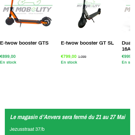
E-twow booster GTS
E-twow booster GT SL
Dual
16Ah
€899,00
€799,00
€999,
1.099
En stock
En stock
En sto
Le magasin d'Anvers sera fermé du 21 au 27 Mai
Jezusstraat 37/b