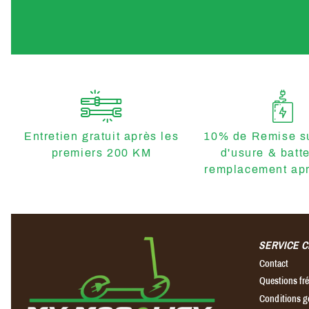
Entretien gratuit après les
10% de Remise su
premiers 200 KM
d'usure & batt
remplacement apr
SERVICE C
Contact
Questions f
Conditions g