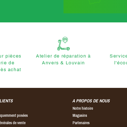
r pièces
Atelier de réparation à
Servic
erie de
Anvers & Louvain
l'éco
ès achat
LIENTS
A PROPOS DE NOUS
Notre histoire
réquemment posées
Magasins
énérales de vente
Partenaires