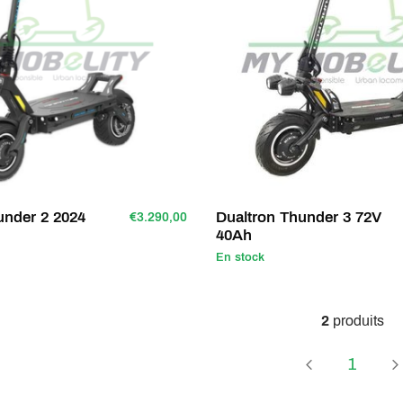
under 2 2024
Dualtron Thunder 3 72V
€3.290,00
40Ah
En stock
2
produits
Page
1