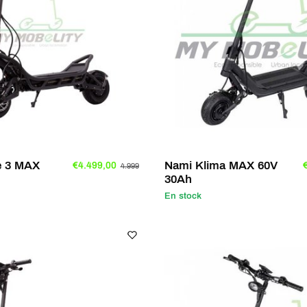
e 3 MAX
Nami Klima MAX 60V
€4.499,00
4.999
30Ah
En stock