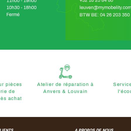
+32 16 25 84 80
11h00 - 19h00
10h30 - 18h00
leuven@mymobelity.co
Fermé
BTW BE: 04 26 203 350
r pièces
Atelier de réparation à
Servic
erie de
Anvers & Louvain
l'éco
ès achat
LIENTS
A PROPOS DE NOUS