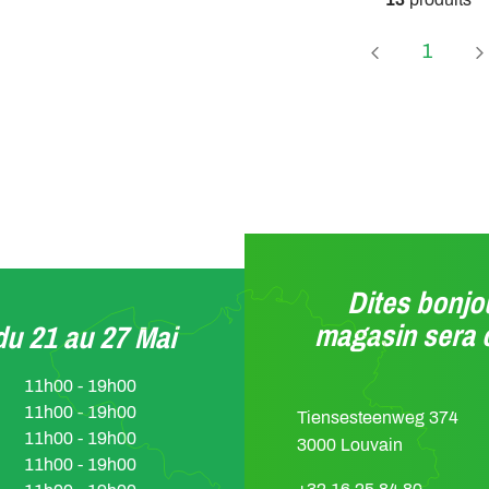
Page
1
Dites bonjou
magasin sera 
u 21 au 27 Mai
11h00 - 19h00
11h00 - 19h00
Tiensesteenweg 374
11h00 - 19h00
3000 Louvain
11h00 - 19h00