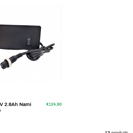
4V 2.8Ah Nami
€124,90
e
13
produits