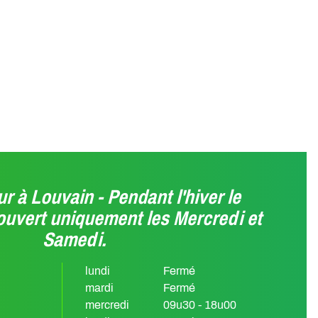
r à Louvain - Pendant l'hiver le
ouvert uniquement les Mercredi et
Samedi.
lundi
Fermé
mardi
Fermé
mercredi
09u30 - 18u00