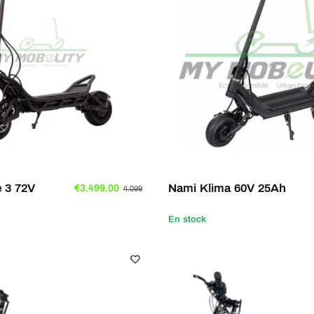
 3 72V
Nami Klima 60V 25Ah
€3.499,00
4.099
En stock