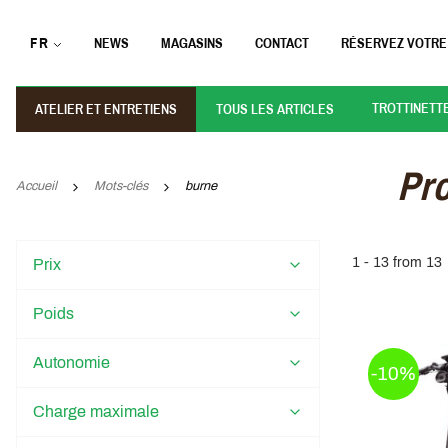
FR
NEWS
MAGASINS
CONTACT
RÉSERVEZ VOTRE
TROTTINETT
ATELIER ET ENTRETIENS
TOUS LES ARTICLES
Pro
Accueil
Mots-clés
burne
1 - 13 from 13
Prix
Poids
Autonomie
-10%
Charge maximale