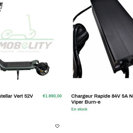
ellar Vert 52V
Chargeur Rapide 84V 5A 
€1.890,00
Viper Burn-e
En stock