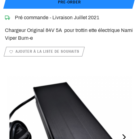
PRE-ORDER
Pré commande - Livraison Juillet 2021
Chargeur Original 84V 5A pour trottin ette électrique Nami
Viper Burn-e
AJOUTER À LA LISTE DE SOUHAITS
PREVIOUS_SLIDE
NEXT_S