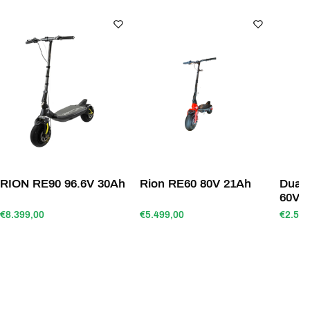
RION RE90 96.6V 30Ah
Rion RE60 80V 21Ah
Dualt
60V 
€8.399,00
€5.499,00
€2.590