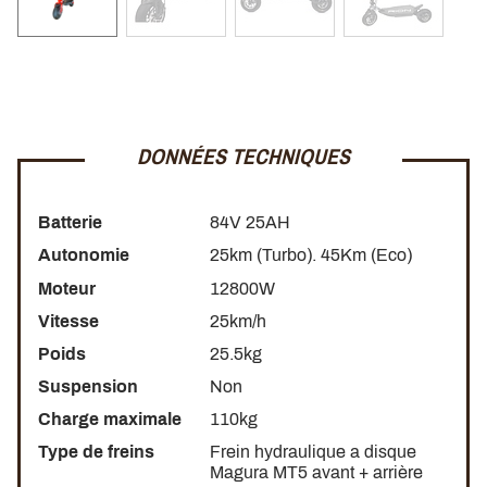
LOOK AGRESSIF ET SPORTIF
Les courbes agressives de la
RION RE60
rappellent
instantanément le design des motos ou des voitures de
DONNÉES TECHNIQUES
course. Ses arêtes vives, ses pneus slicks, son carbone
ultra-présent et ses couleurs lui donnent un côté racé
Batterie
84V 25AH
inimitable! Quand on y regarde, on voit clairement que le
RION RE60
est dans la
catégorie
des
hyper trottinette
!
Autonomie
25km (Turbo). 45Km (Eco)
Moteur
12800W
Vitesse
25km/h
Poids
25.5kg
Suspension
Non
Charge maximale
110kg
Type de freins
Frein hydraulique a disque
Magura MT5 avant + arrière