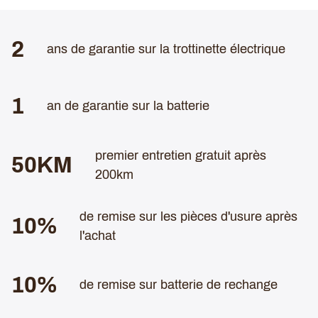
2
ans de garantie sur la trottinette électrique
1
an de garantie sur la batterie
BATTERIE ET CONTRÔLEURS
premier entretien gratuit après
50KM
200km
Le
RION RE60
dispose d'une batterie
80V (68V nominal)
21Ah
, équipée de cellules
Haute capacités
.
de remise sur les pièces d'usure après
Intelligemment conçu,
RION
a équipé sa batterie d'un
10%
l'achat
BMS externe (200Ah)
pour faciliter les réparations dans le
cas peu probable d'un problème.
10%
Deux contrôleurs de 160 Ah
pilotent chacun les moteurs
de remise sur batterie de rechange
RE60
, donnant une accélération et une récupération