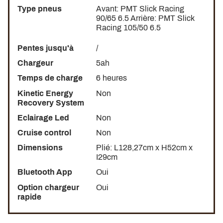
Type pneus
Avant: PMT Slick Racing
90/65 6.5 Arrière: PMT Slick
Racing 105/50 6.5
Pentes jusqu'à
/
Chargeur
5ah
Temps de charge
6 heures
Kinetic Energy
Non
UN FREINAGE DE QUALITÉ
Recovery System
Eclairage Led
Non
La
RION RE60
est équipé de
freins MAGURA MT5
(4
pistons par étrier) à l'avant comme à l'arrière ainsi que des
Cruise control
Non
disques de 140mm
. Pas de freinage électromagnétique
Dimensions
Plié: L128,27cm x H52cm x
sur cette trottinette! Comme toute machine de compétition,
I29cm
on enlève toute assistance superflue.
Bluetooth App
Oui
Option chargeur
Oui
rapide