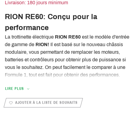
Livraison: 180 jours minimum
RION RE60: Conçu pour la
performance
La trottinette électrique
RION RE60
est le modèle d'entrée
de gamme de
RION!
Il est basé sur le nouveau châssis
modulaire, vous permettant de remplacer les moteurs,
batteries et contrôleurs pour obtenir plus de puissance si
vous le souhaitez. On peut facilement le comparer à une
Formule 1, tout est fait pour obtenir des performances.
Développé, fabriqué et assemblé à Los Angeles
, le
LIRE PLUS
RION RE60
dispose d'un châssis composite (fibre de
carbone et fibre de verre) / Les bras avant et arrière sont en
AJOUTER À LA LISTE DE SOUHAITS
aluminium. Par conséquent, le
RION RE60
ne pèse
que
25,5 kg
Les
2 moteurs brushless
développent une puissance