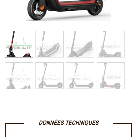
récupération, le KQi3 renvoie à la batterie l'énergie captée
lors du processus de freinage.
Pompez les freins pour
vous mettre en route
!
Soyez sûr, soyez vu
Roulez en toute confiance à toute heure de la nuit, en
sachant que vous serez vu sur la route. L'emblématique
phare en
forme de halo éclaire
la route pour que tout le
monde sache que vous arrivez, tandis que les feux de
freinage avant et arrière
permettent de savoir que vous
ralentissez.
L'intelligence et le style
Grâce à l'application NIU, verrouillez votre
KQi3
pour votre
tranquillité d'esprit, consultez vos statistiques de conduite
DONNÉES TECHNIQUES
ou personnalisez votre vitesse pour
une solution
vraiment intelligente.