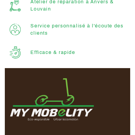
Atelier de réparation à Anvers &
Louvain
Service personnalisé à l'écoute des
clients
Efficace & rapide