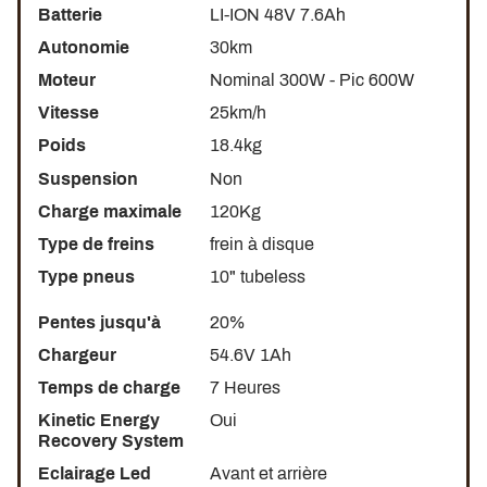
Batterie
LI-ION 48V 7.6Ah
Verrouillage anti-vol
Autonomie
30km
Statistiques de conduite
Moteur
Nominal 300W - Pic 600W
Connectivité Bluetooth
Vitesse
25km/h
Poids
18.4kg
Suspension
Non
Charge maximale
120Kg
Type de freins
frein à disque
Type pneus
10" tubeless
Pentes jusqu'à
20%
Chargeur
54.6V 1Ah
Temps de charge
7 Heures
Kinetic Energy
Oui
Recovery System
Eclairage Led
Avant et arrière