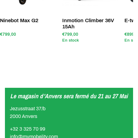
Ninebot Max G2
Inmotion Climber 36V
E-tw
15Ah
€799,00
€799,00
€899,
En stock
En sto
Le magasin d'Anvers sera fermé du 21 au 27 Mai
Jezusstraat 37/b
2000 Anvers
+32 3 325 70 99
info@mymobelity.com