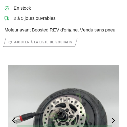
En stock
2 à 5 jours ouvrables
Moteur avant Boosted REV d'origine. Vendu sans pneu
AJOUTER À LA LISTE DE SOUHAITS
PREVIOUS_SLIDE
NEXT_S