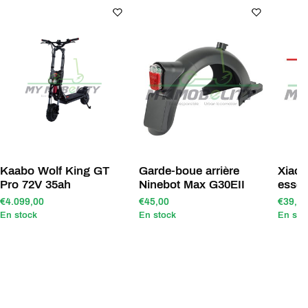
Kaabo Wolf King GT
Garde-boue arrière
Xiaom
Pro 72V 35ah
Ninebot Max G30EII
essen
€4.099,00
€45,00
€39,90
En stock
En stock
En sto