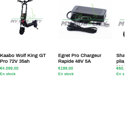
Kaabo Wolf King GT
Egret Pro Chargeur
Shark
Pro 72V 35ah
Rapide 48V 5A
pliag
MAX
€4.099,00
€199,00
€60,00
En stock
En stock
En sto