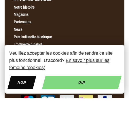
Notre histoire
Magasins
Partenaires
News
Prix trottinette électrique
Trottinette ninebot
Chargeur rapide pour trottinette électrique
Veuillez accepter les cookies afin de rendre ce site
plus fonctionnel. D'accord?
En savoir plus sur les
témoins (cookies)
Find us on Facebook
Find us on Instagram
Find us on YouTube
NON
OUI
© Copyright 2026 My Mobelity