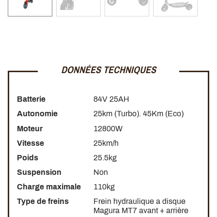
Comme tous les véhicules de compétition, la
RION2 RE60
est équipée d'une suspension très ferme sur la fourche
arrière. La fourche avant est rigide pour un contrôle
maximal.
DONNÉES TECHNIQUES
Batterie
84V 25AH
Autonomie
25km (Turbo). 45Km (Eco)
Moteur
12800W
Vitesse
25km/h
Poids
25.5kg
Suspension
Non
Charge maximale
110kg
Type de freins
Frein hydraulique a disque
Magura MT7 avant + arrière
LOOK AGRESSIF ET SPORTIF