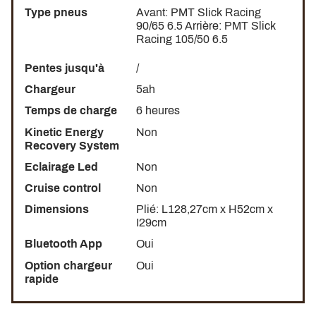
Type pneus
Avant: PMT Slick Racing
Les courbes agressives de la
RION RE60S
rappellent
90/65 6.5 Arrière: PMT Slick
instantanément le design des motos ou des voitures de
Racing 105/50 6.5
course. Ses arêtes vives, ses pneus slicks, son carbone
ultra-présent et ses couleurs lui donnent un côté racé
Pentes jusqu'à
/
inimitable! Quand on y regarde, on voit clairement que le
Chargeur
5ah
RION RE60S
est dans la
catégorie
des
hyper trottinette
!
Temps de charge
6 heures
Kinetic Energy
Non
Recovery System
Eclairage Led
Non
Cruise control
Non
Dimensions
Plié: L128,27cm x H52cm x
I29cm
Bluetooth App
Oui
Option chargeur
Oui
rapide