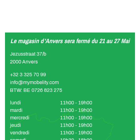
Avec une telle puissance, l'
autonomie
à 30 km / h de la
RE60S
, selon RION, est de
45 km
. Comme tout véhicule
électrique, cette autonomie diminuera considérablement
lorsque vous pousserez le trottinette à ses limites.
Le magasin d'Anvers sera fermé du 21 au 27 Mai
Jezusstraat 37/b
2000 Anvers
+32 3 325 70 99
info@mymobelity.com
BTW: BE 0726 823 275
lundi
11h00 - 19h00
mardi
11h00 - 19h00
mercredi
11h00 - 19h00
jeudi
11h00 - 19h00
vendredi
11h00 - 19h00