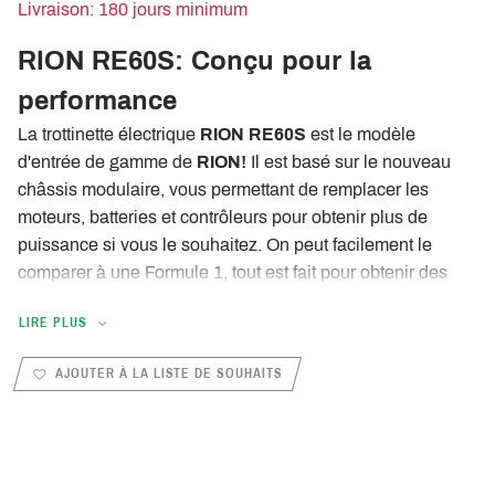
Livraison: 180 jours minimum
RION RE60S: Conçu pour la
performance
La trottinette électrique
RION RE60S
est le modèle
d'entrée de gamme de
RION!
Il est basé sur le nouveau
châssis modulaire, vous permettant de remplacer les
moteurs, batteries et contrôleurs pour obtenir plus de
puissance si vous le souhaitez. On peut facilement le
comparer à une Formule 1, tout est fait pour obtenir des
performances.
LIRE PLUS
Développé, fabriqué et assemblé à Los Angeles
, le
RION RE60S
dispose d'un châssis composite (fibre de
AJOUTER À LA LISTE DE SOUHAITS
carbone et fibre de verre) / Les bras avant et arrière sont en
aluminium. Par conséquent, le
RION RE60S
ne pèse
que
25,5 kg!