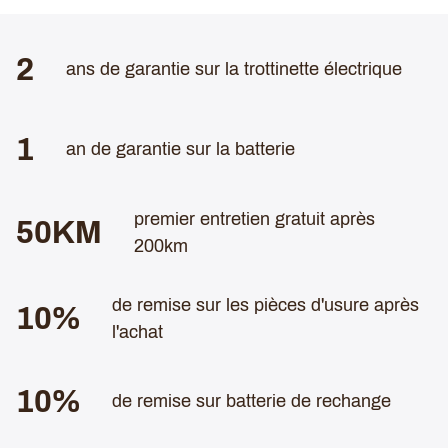
2
ans de garantie sur la trottinette électrique
UN FREINAGE DE QUALITÉ
1
La
RION RE60S
est équipé de
freins MAGURA MT7
(4
an de garantie sur la batterie
pistons par étrier) à l'avant comme à l'arrière ainsi que des
disques de 140mm
. Pas de freinage électromagnétique
premier entretien gratuit après
sur cette trottinette! Comme toute machine de compétition,
50KM
on enlève toute assistance superflue.
200km
de remise sur les pièces d'usure après
10%
l'achat
10%
de remise sur batterie de rechange