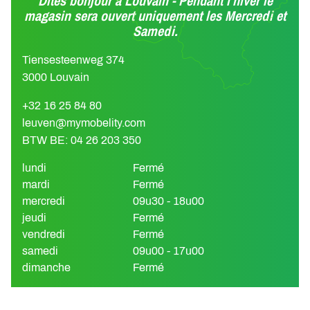
Dites bonjour à Louvain - Pendant l'hiver le
magasin sera ouvert uniquement les Mercredi et
Samedi.
Tiensesteenweg 374
3000 Louvain
+32 16 25 84 80
leuven@mymobelity.com
BTW BE: 04 26 203 350
lundi
Fermé
mardi
Fermé
mercredi
09u30 - 18u00
jeudi
Fermé
vendredi
Fermé
samedi
09u00 - 17u00
dimanche
Fermé