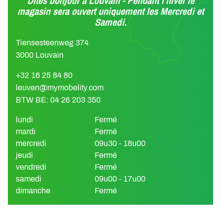
Dites bonjour à Louvain - Pendant l'hiver le
magasin sera ouvert uniquement les Mercredi et
Samedi.
Tiensesteenweg 374
3000 Louvain
+32 16 25 84 80
leuven@mymobelity.com
BTW BE: 04 26 203 350
lundi
Fermé
mardi
Fermé
mercredi
09u30 - 18u00
jeudi
Fermé
vendredi
Fermé
samedi
09u00 - 17u00
dimanche
Fermé