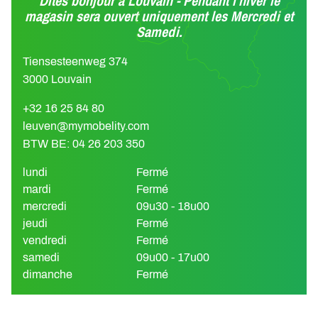
Dites bonjour à Louvain - Pendant l'hiver le
magasin sera ouvert uniquement les Mercredi et
Samedi.
Tiensesteenweg 374
3000 Louvain
+32 16 25 84 80
leuven@mymobelity.com
BTW BE: 04 26 203 350
lundi
Fermé
mardi
Fermé
mercredi
09u30 - 18u00
jeudi
Fermé
vendredi
Fermé
samedi
09u00 - 17u00
dimanche
Fermé