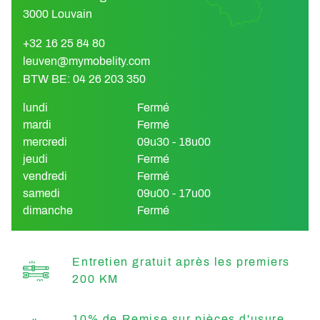
3000 Louvain
+32 16 25 84 80
leuven@mymobelity.com
BTW BE: 04 26 203 350
lundi
Fermé
mardi
Fermé
mercredi
09u30 - 18u00
jeudi
Fermé
vendredi
Fermé
samedi
09u00 - 17u00
dimanche
Fermé
Entretien gratuit après les premiers
200 KM
10% de Remise sur pièces d'usure