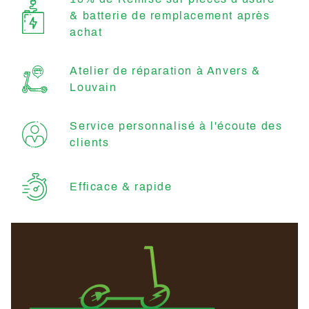
& batterie de remplacement après
achat
Atelier de réparation à Anvers &
Louvain
Service personnalisé à l'écoute des
clients
Efficace & rapide