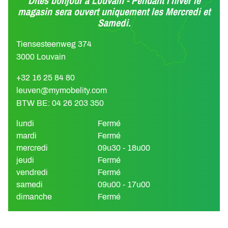
Dites bonjour à Louvain - Pendant l'hiver le
magasin sera ouvert uniquement les Mercredi et
Samedi.
Tiensesteenweg 374
3000 Louvain
+32 16 25 84 80
leuven@mymobelity.com
BTW BE: 04 26 203 350
lundi
Fermé
mardi
Fermé
mercredi
09u30 - 18u00
jeudi
Fermé
vendredi
Fermé
samedi
09u00 - 17u00
dimanche
Fermé