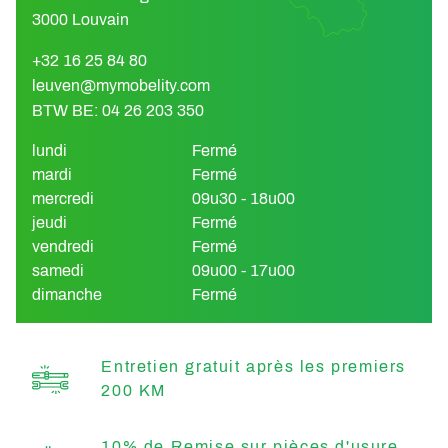
3000 Louvain
+32 16 25 84 80
leuven@mymobelity.com
BTW BE: 04 26 203 350
lundi
Fermé
mardi
Fermé
mercredi
09u30 - 18u00
jeudi
Fermé
vendredi
Fermé
samedi
09u00 - 17u00
dimanche
Fermé
Entretien gratuit après les premiers
200 KM
10% de Remise sur pièces d'usure