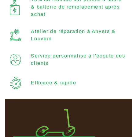
& batterie de remplacement après
achat
Atelier de réparation à Anvers &
Louvain
Service personnalisé à l'écoute des
clients
Efficace & rapide