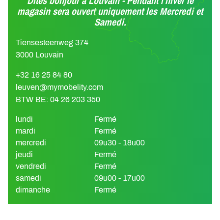
Dites bonjour à Louvain - Pendant l'hiver le
magasin sera ouvert uniquement les Mercredi et
Samedi.
Tiensesteenweg 374
3000 Louvain
+32 16 25 84 80
leuven@mymobelity.com
BTW BE: 04 26 203 350
lundi
Fermé
mardi
Fermé
mercredi
09u30 - 18u00
jeudi
Fermé
vendredi
Fermé
samedi
09u00 - 17u00
dimanche
Fermé