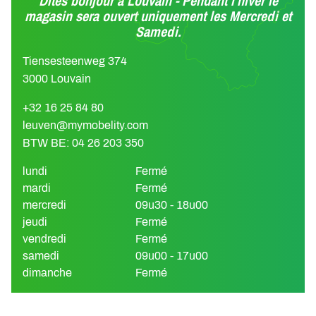
Dites bonjour à Louvain - Pendant l'hiver le
magasin sera ouvert uniquement les Mercredi et
Samedi.
Tiensesteenweg 374
3000 Louvain
+32 16 25 84 80
leuven@mymobelity.com
BTW BE: 04 26 203 350
lundi
Fermé
mardi
Fermé
mercredi
09u30 - 18u00
jeudi
Fermé
vendredi
Fermé
samedi
09u00 - 17u00
dimanche
Fermé