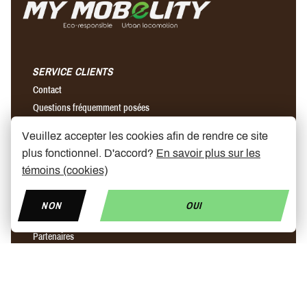
SERVICE CLIENTS
Contact
Questions fréquemment posées
Conditions générales de vente
Veuillez accepter les cookies afin de rendre ce site
Envois & retours
plus fonctionnel. D'accord?
En savoir plus sur les
témoins (cookies)
A PROPOS DE NOUS
Notre histoire
NON
OUI
Magasins
Partenaires
News
Prix trottinette électrique
Trottinette ninebot