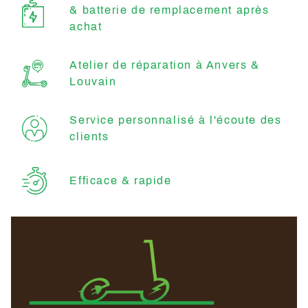
& batterie de remplacement après
achat
Atelier de réparation à Anvers &
Louvain
Service personnalisé à l'écoute des
clients
Efficace & rapide