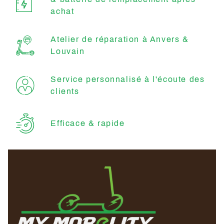
achat
Atelier de réparation à Anvers &
Louvain
Service personnalisé à l'écoute des
clients
Efficace & rapide