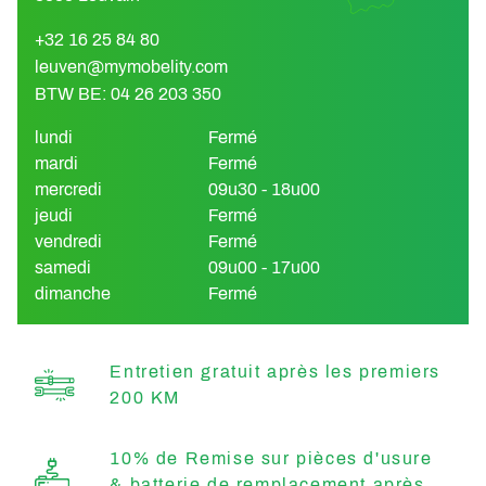
+32 16 25 84 80
leuven@mymobelity.com
BTW BE: 04 26 203 350
lundi
Fermé
mardi
Fermé
mercredi
09u30 - 18u00
jeudi
Fermé
vendredi
Fermé
samedi
09u00 - 17u00
dimanche
Fermé
Entretien gratuit après les premiers
200 KM
10% de Remise sur pièces d'usure
& batterie de remplacement après