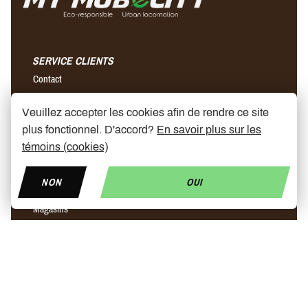
SERVICE CLIENTS
Contact
Questions fréquemment posées
Veuillez accepter les cookies afin de rendre ce site
Conditions générales de vente
plus fonctionnel. D'accord?
En savoir plus sur les
Envois & retours
témoins (cookies)
A PROPOS DE NOUS
NON
OUI
Notre histoire
Magasins
Partenaires
News
Prix trottinette électrique
Trottinette ninebot
Chargeur rapide pour trottinette électrique