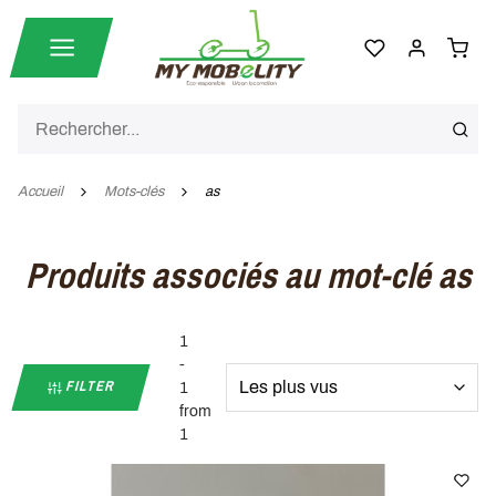
Accueil
Mots-clés
as
Produits associés au mot-clé as
1
-
FILTER
1
from
1