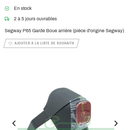
En stock
2 à 5 jours ouvrables
Segway P65 Garde Boue arrière (pièce d'origine Segway)
AJOUTER À LA LISTE DE SOUHAITS
PREVIOUS_SLIDE
NEXT_S