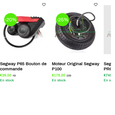
-20%
-25%
Segway P65 Bouton de
Moteur Original Segway
Segw
commande
P100
PRO 
€39,00
€179,00
€749,
49
239
En stock
En stock
En sto