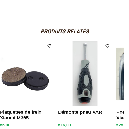
PRODUITS RELATÉS
Plaquettes de frein
Démonte pneu VAR
Pneu CST 8
Xiaomi M365
Xiao
€6,90
€16,00
€25,00