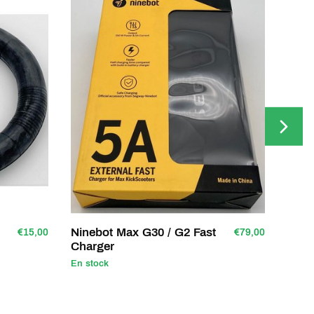
Ninebot Max G30 / G2 Fast
Pneu
€15,00
€79,00
Charger
G30
En stock
En st