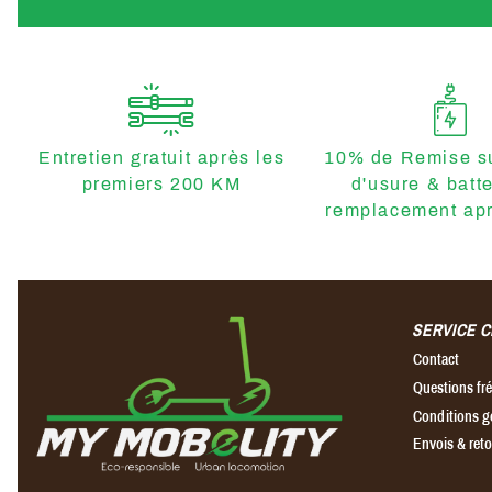
Entretien gratuit après les
10% de Remise su
premiers 200 KM
d'usure & batt
remplacement apr
SERVICE C
Contact
Questions f
Conditions g
Envois & ret