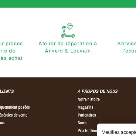
r pièces
Atelier de réparation à
Servic
erie de
Anvers & Louvain
l'éco
ès achat
LIENTS
A PROPOS DE NOUS
Notre histoire
réquemment posées
Magasins
énérales de vente
Partenaires
ours
News
Prix trottinette électrique
Veuillez accepte