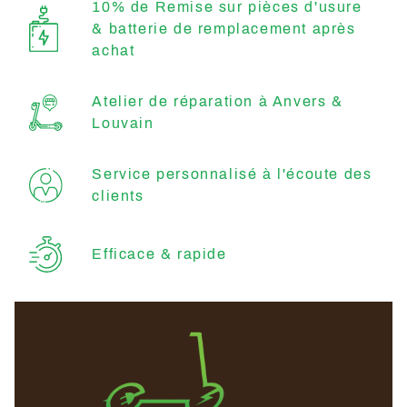
10% de Remise sur pièces d'usure
& batterie de remplacement après
achat
Atelier de réparation à Anvers &
Louvain
Service personnalisé à l'écoute des
clients
Efficace & rapide