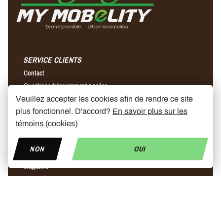
SERVICE CLIENTS
Contact
Questions fréquemment posées
Conditions générales de vente
Veuillez accepter les cookies afin de rendre ce site
Envois & retours
plus fonctionnel. D'accord?
En savoir plus sur les
témoins (cookies)
A PROPOS DE NOUS
NON
OUI
Notre histoire
Magasins
Partenaires
News
Prix trottinette électrique
Trottinette ninebot