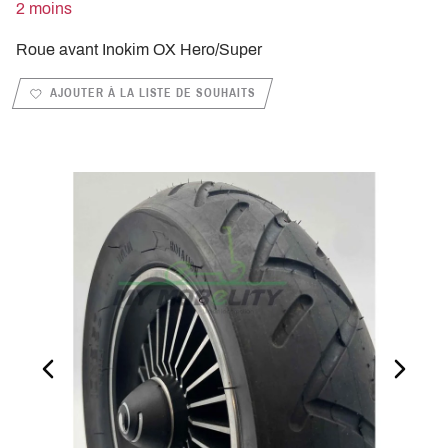
2 moins
Roue avant Inokim OX Hero/Super
AJOUTER À LA LISTE DE SOUHAITS
PREVIOUS_SLIDE
NEXT_S