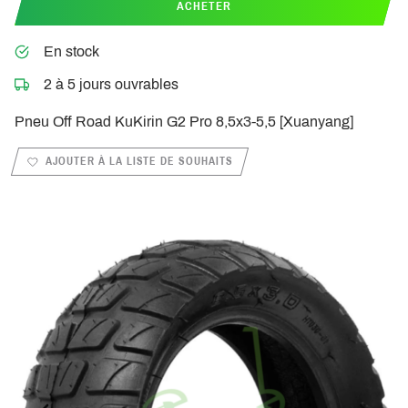
ACHETER
En stock
2 à 5 jours ouvrables
Pneu Off Road KuKirin G2 Pro 8,5x3-5,5 [Xuanyang]
AJOUTER À LA LISTE DE SOUHAITS
PREVIOUS_SLIDE
NEXT_S