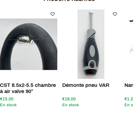
CST 8.5x2-5.5 chambre
Démonte pneu VAR
Nami 
à air valve 90°
€15,00
€16,00
€1.249
En stock
En stock
En sto