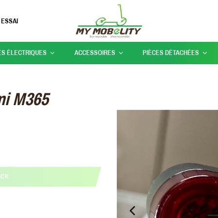
 ESSAI
ES ÉLECTRIQUES
ACCESSOIRES
PIÈCES DÉTACHÉES
omi M365
OCK
PREVIOUS_SLIDE