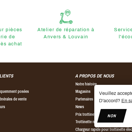
r pièces
Atelier de réparation à
Servic
erie de
Anvers & Louvain
l'éco
ès achat
LIENTS
A PROPOS DE NOUS
Notre histoire
réquemment posées
Magasins
Veuillez accepte
énérales de vente
Partenaires
D'accord?
En sa
ours
News
Prix trottinette électrique
NON
Trottinette ninebot
Chargeur rapide pour trottinette éle