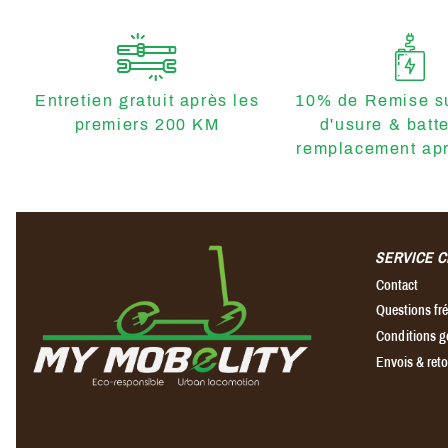
Entretien gratuit après les
10% de Remise su
premiers 200 KM
d'usure & batt
remplacement apr
SERVICE C
Contact
Questions f
Conditions g
Envois & ret