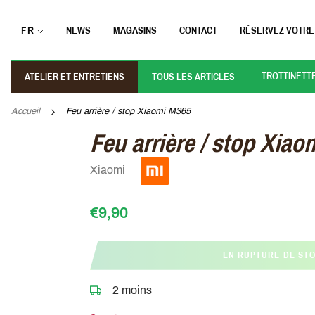
FR
NEWS
MAGASINS
CONTACT
RÉSERVEZ VOTRE
TROTTINETT
ATELIER ET ENTRETIENS
TOUS LES ARTICLES
Accueil
Feu arrière / stop Xiaomi M365
Feu arrière / stop Xia
Xiaomi
€9,90
EN RUPTURE DE ST
2 moins