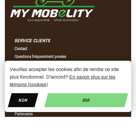
SERVICE CLIENTS
Contact
Questions fréquemment posées
Conditions générales de vente
Veuillez accepter les cookies afin de rendre ce site
Envois & retours
plus fonctionnel. D'accord?
En savoir plus sur les
témoins (cookies)
A PROPOS DE NOUS
Notre histoire
NON
OUI
Magasins
Partenaires
News
Prix trottinette électrique