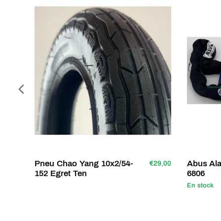
Pneu Chao Yang 10x2/54-
Abus Al
€29,00
152 Egret Ten
6806
En stock