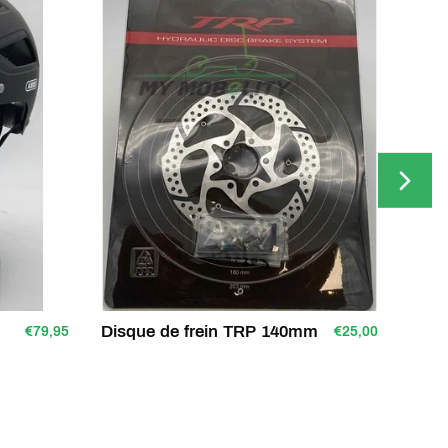
Disque de frein TRP 140mm
Disq
€79,95
€25,00
pour
En st