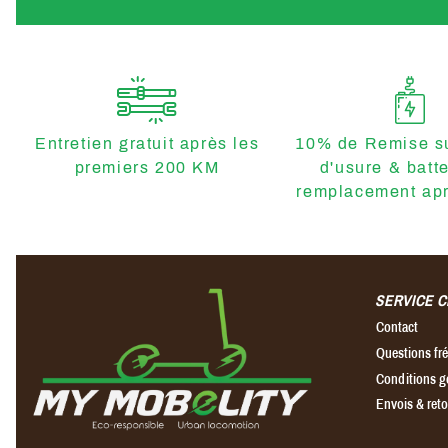
Entretien gratuit après les
10% de Remise su
premiers 200 KM
d'usure & batt
remplacement apr
SERVICE C
Contact
Questions f
Conditions g
Envois & ret