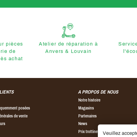
r pièces
Atelier de réparation à
Servic
erie de
Anvers & Louvain
l'éco
ès achat
LIENTS
A PROPOS DE NOUS
Notre histoire
réquemment posées
Magasins
énérales de vente
Partenaires
ours
News
Prix trottinette électrique
Veuillez accepte