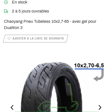
En stock
2 à 5 jours ouvrables
Chaoyang Pneu Tubeless 10x2,7-65 - avec gel pour
Dualtron 3
AJOUTER À LA LISTE DE SOUHAITS
PREVIOUS_SLIDE
NEXT_S