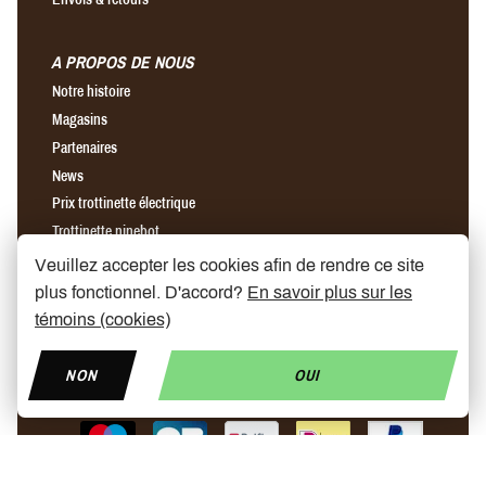
A PROPOS DE NOUS
Notre histoire
Magasins
Partenaires
News
Prix trottinette électrique
Trottinette ninebot
Chargeur rapide pour trottinette électrique
Veuillez accepter les cookies afin de rendre ce site
plus fonctionnel. D'accord?
En savoir plus sur les
témoins (cookies)
Find us on Facebook
Find us on Instagram
Find us on YouTube
NON
OUI