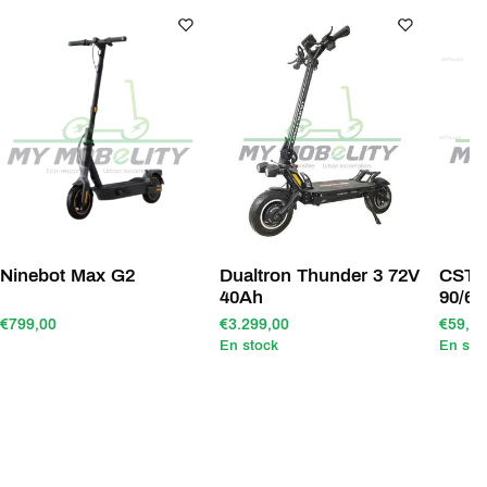
Ninebot Max G2
Dualtron Thunder 3 72V
CST 
40Ah
€799,00
€3.299,00
€59,90
En stock
En sto