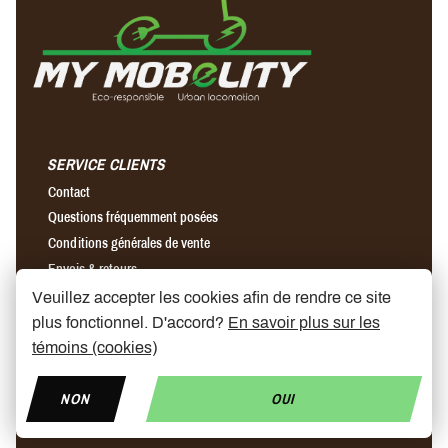
SERVICE CLIENTS
Contact
Questions fréquemment posées
Conditions générales de vente
Envois & retours
Veuillez accepter les cookies afin de rendre ce site
plus fonctionnel. D'accord?
En savoir plus sur les
A PROPOS DE NOUS
témoins (cookies)
Notre histoire
Magasins
NON
OUI
Partenaires
News