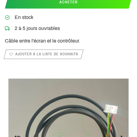
ACHETER
En stock
2 à 5 jours ouvrables
Câble entre l'écran et le contrôleur.
AJOUTER À LA LISTE DE SOUHAITS
PREVIOUS_SLIDE
NEXT_S