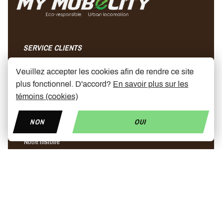
SERVICE CLIENTS
Contact
Veuillez accepter les cookies afin de rendre ce site
Questions fréquemment posées
plus fonctionnel. D'accord?
En savoir plus sur les
Conditions générales de vente
témoins (cookies)
Envois & retours
NON
OUI
A PROPOS DE NOUS
Notre histoire
Magasins
Partenaires
News
Prix trottinette électrique
Trottinette ninebot
Chargeur rapide pour trottinette électrique