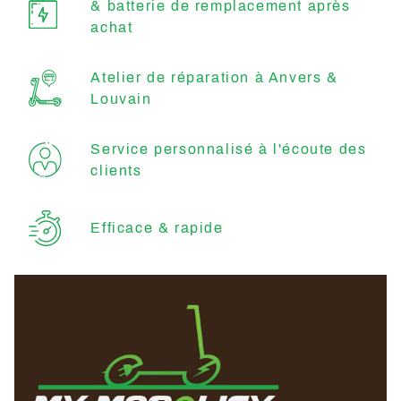
& batterie de remplacement après
achat
Atelier de réparation à Anvers &
Louvain
Service personnalisé à l'écoute des
clients
Efficace & rapide