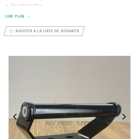
Dualtron Ultra
Dualtron Victor
LIRE PLUS
Choisissez la couleur des rondelles
AJOUTER À LA LISTE DE SOUHAITS
PREVIOUS_SLIDE
NEXT_S