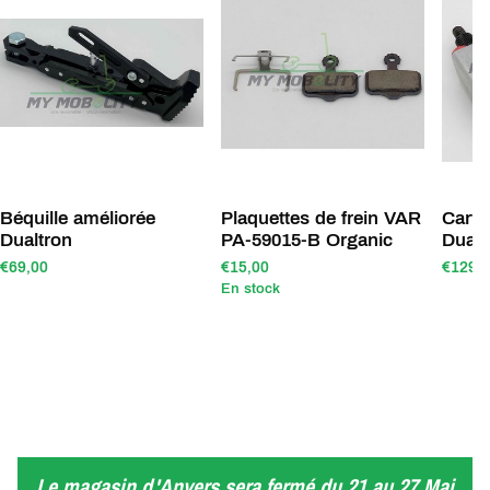
Béquille améliorée
Plaquettes de frein VAR
Carto
Dualtron
PA-59015-B Organic
Dualt
€69,00
€15,00
€129,
En stock
Le magasin d'Anvers sera fermé du 21 au 27 Mai