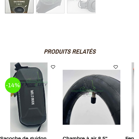
PRODUITS RELATÉS
-14%
Sacoche de guidon
Chambre à air 8.5"
Feni