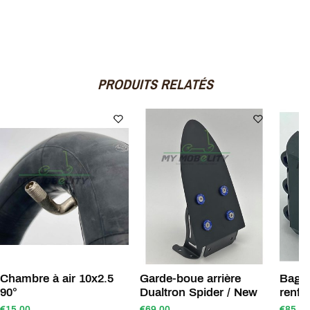
PRODUITS RELATÉS
Chambre à air 10x2.5
Garde-boue arrière
Bague
90°
Dualtron Spider / New
renfo
€15,00
€69,00
€85,00