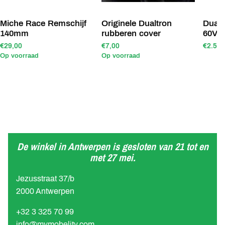
Miche Race Remschijf
Originele Dualtron
Dualt
140mm
rubberen cover
60V 
€29,00
€7,00
€2.590
Op voorraad
Op voorraad
De winkel in Antwerpen is gesloten van 21 tot en
met 27 mei.
Jezusstraat 37/b
2000 Antwerpen
+32 3 325 70 99
info@mymobelity.com