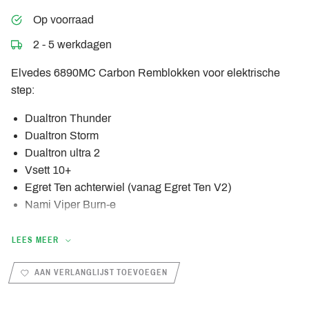
Op voorraad
2 - 5 werkdagen
Elvedes 6890MC Carbon Remblokken voor elektrische
step:
Dualtron Thunder
Dualtron Storm
Dualtron ultra 2
Vsett 10+
Egret Ten achterwiel (vanag Egret Ten V2)
Nami Viper Burn-e
Kies uw remblokken:
LEES MEER
Organisch (je vindt het ook onder de naam hars)
:
AAN VERLANGLIJST TOEVOEGEN
organische remblokken komen het meest voor, ze hebben
het voordeel dat ze een zeer goede remefficiëntie hebben