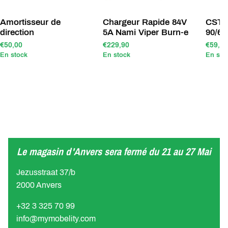
Amortisseur de
Chargeur Rapide 84V
CST 
direction
5A Nami Viper Burn-e
90/65
€50,00
€229,90
€59,00
En stock
En stock
En sto
Le magasin d'Anvers sera fermé du 21 au 27 Mai
Jezusstraat 37/b
2000 Anvers
+32 3 325 70 99
info@mymobelity.com