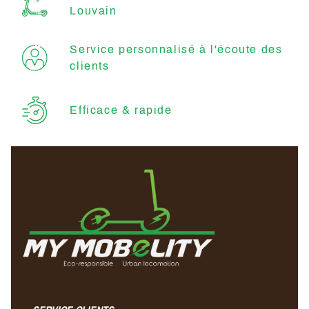
Louvain
Service personnalisé à l'écoute des
clients
Efficace & rapide