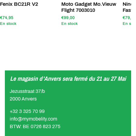
Fenix BC21R V2
Moto Gadget Mo.Vieuw
Nineb
Flight 7003010
Fast 
€74,95
€99,00
€79,00
En stock
En stock
En sto
Le magasin d'Anvers sera fermé du 21 au 27 Mai
Jezusstraat 37/b
2000 Anvers
+32 3 325 70 99
info@mymobelity.com
BTW: BE 0726 823 275